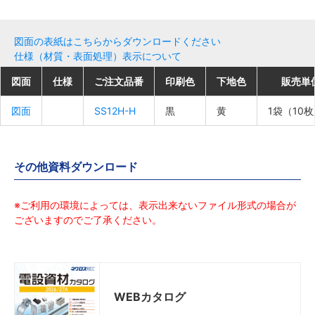
図面の表紙はこちらからダウンロードください
仕様（材質・表面処理）表示について
図面
図面
図面
図面
仕様
仕様
仕様
仕様
ご注文品番
ご注文品番
ご注文品番
ご注文品番
印刷色
印刷色
印刷色
印刷色
下地色
下地色
下地色
下地色
販売単
販売単
販売単
販売単
図面
図面
図面
図面
SS12H-H
SS12H-H
SS12H-H
SS12H-H
黒
黒
黒
黒
黄
黄
黄
黄
1袋（10
1袋（10
1袋（10
1袋（10
その他資料ダウンロード
※ご利用の環境によっては、表示出来ないファイル形式の場合が
ございますのでご了承ください。
WEBカタログ