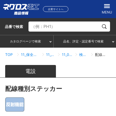
企業サイトへ
MENU
品番
で検索
カタログページで検索
品名、評定・認定番号で検索
TOP
11_保全・保護・化粧・補修・ケーブル接続
11_01_表示ステッカー
11_01_01_表示ステッカー
検索結果一覧
配線種別ステッカー
電設
配線種別ステッカー