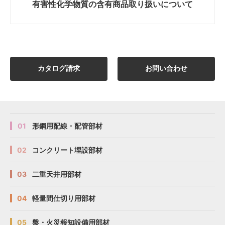
有害性化学物質の
含有商品取り扱いについて
カタログ請求
お問い合わせ
01
形鋼用配線・配管部材
02
コンクリート埋設部材
03
二重天井用部材
04
軽量間仕切り用部材
05
盤・火災報知設備用部材