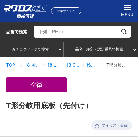
企業サイトへ
MENU
品番
で検索
カタログページで検索
品名、評定・認定番号で検索
TOP
18_冷媒管ラック
18_09_底板
18_09_01_底板
検索結果一覧
T形分岐用底板（先付け）
空衛
T形分岐用底板（先付け）
マイリスト登録