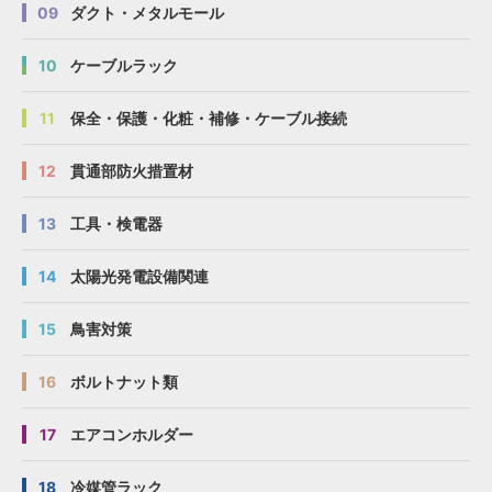
09
ダクト・メタルモール
10
ケーブルラック
11
保全・保護・化粧・補修・ケーブル接続
12
貫通部防火措置材
13
工具・検電器
14
太陽光発電設備関連
15
鳥害対策
16
ボルトナット類
17
エアコンホルダー
18
冷媒管ラック