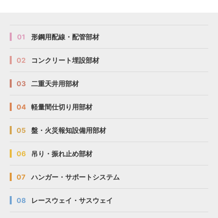
01
形鋼用配線・配管部材
02
コンクリート埋設部材
03
二重天井用部材
04
軽量間仕切り用部材
05
盤・火災報知設備用部材
06
吊り・振れ止め部材
07
ハンガー・サポートシステム
08
レースウェイ・サスウェイ