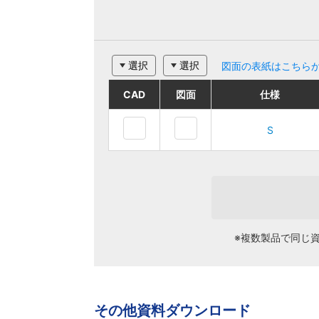
選択
選択
図面の表紙はこちら
CAD
CAD
CAD
CAD
図面
図面
図面
図面
仕様
仕様
ご注文品番
ご注文品番
仕様
仕様
S
S
S-EC2
S-EC2
S
S
※複数製品で同じ
その他資料ダウンロード