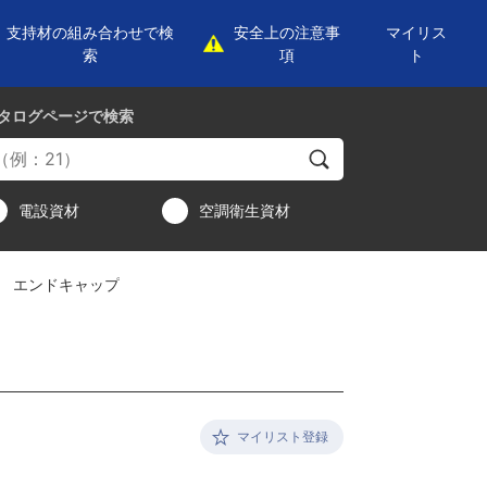
支持材の組み合わせで検
安全上の注意事
マイリス
索
項
ト
タログページ
で検索
電設資材
空調衛生資材
エンドキャップ
マイリスト登録