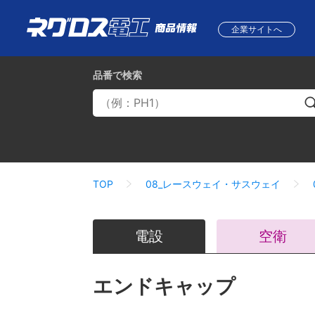
企業サイトへ
品番
で検索
TOP
08_レースウェイ・サスウェイ
電設
空衛
エンドキャップ