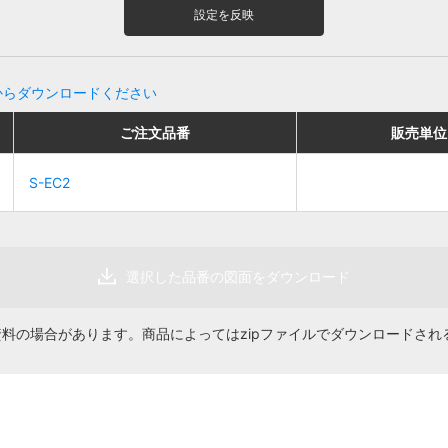
設定を反映
からダウンロードください
販売単位
販売単位
価格
価格
ご注文品番
ご注文品番
販売単位
販売単位
S-EC2
S-EC2
1個
1個
330円
330円
選択した品番の図面をダウンロード
資料の場合があります。商品によってはzipファイルでダウンロードされ