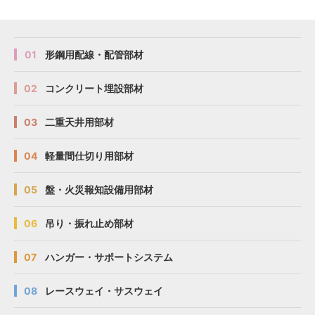
01
形鋼用配線・配管部材
02
コンクリート埋設部材
03
二重天井用部材
04
軽量間仕切り用部材
05
盤・火災報知設備用部材
06
吊り・振れ止め部材
07
ハンガー・サポートシステム
08
レースウェイ・サスウェイ