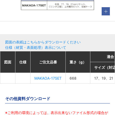
図面の表紙はこちらからダウンロードください
仕様（材質・表面処理）表示について
適合
適合
適合
適合
図面
図面
図面
図面
仕様
仕様
仕様
仕様
ご注文品番
ご注文品番
ご注文品番
ご注文品番
重さ（g）
重さ（g）
重さ（g）
重さ（g）
サイズ（対
サイズ（対
サイズ（対
サイズ（対
MAKAOA-17SET
MAKAOA-17SET
MAKAOA-17SET
MAKAOA-17SET
668
668
668
668
17、19、21
17、19、21
17、19、21
17、19、21
その他資料ダウンロード
※ご利用の環境によっては、表示出来ないファイル形式の場合が