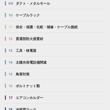
09
ダクト・メタルモール
10
ケーブルラック
11
保全・保護・化粧・補修・ケーブル接続
12
貫通部防火措置材
13
工具・検電器
14
太陽光発電設備関連
15
鳥害対策
16
ボルトナット類
17
エアコンホルダー
18
冷媒管ラック