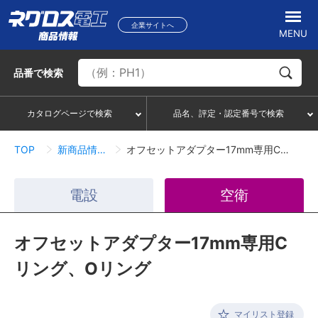
企業サイトへ
MENU
品番
で検索
カタログページで検索
品名、評定・認定番号で検索
TOP
新商品情報一覧
オフセットアダプター17mm専用Cリング、Oリング
電設
空衛
オフセットアダプター17mm専用C
リング、Oリング
マイリスト登録