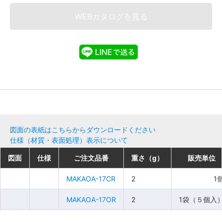
WEBカタログを見る
図面の表紙はこちらからダウンロードください
仕様（材質・表面処理）表示について
図面
図面
図面
図面
仕様
仕様
仕様
仕様
ご注文品番
ご注文品番
ご注文品番
ご注文品番
重さ（g）
重さ（g）
重さ（g）
重さ（g）
販売単位
販売単位
販売単位
販売単位
MAKAOA-17CR
MAKAOA-17CR
MAKAOA-17CR
MAKAOA-17CR
2
2
2
2
1
1
1
1
MAKAOA-17OR
MAKAOA-17OR
MAKAOA-17OR
MAKAOA-17OR
2
2
2
2
1袋（５個入
1袋（５個入
1袋（５個入
1袋（５個入