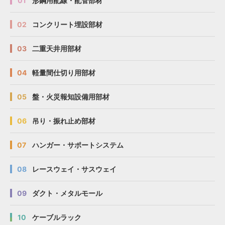
01
形鋼用配線・配管部材
02
コンクリート埋設部材
03
二重天井用部材
04
軽量間仕切り用部材
05
盤・火災報知設備用部材
06
吊り・振れ止め部材
07
ハンガー・サポートシステム
08
レースウェイ・サスウェイ
09
ダクト・メタルモール
10
ケーブルラック