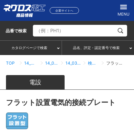
企業サイトへ
MENU
品番
で検索
カタログページで検索
品名、評定・認定番号で検索
TOP
14_太陽光発電設備関連
14_03_金属屋根用架台
14_03_02_ハゼ式折板屋根
検索結果一覧
フラット設置電気的接続プレート
電設
フラット設置電気的接続プレート