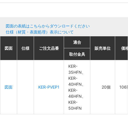
図面の表紙はこちらからダウンロードください
仕様（材質・表面処理）表示について
適合
適合
適合
適合
図面
図面
図面
図面
仕様
仕様
仕様
仕様
ご注文品番
ご注文品番
ご注文品番
ご注文品番
販売単位
販売単位
販売単位
販売単位
価
価
価
価
取付金具
取付金具
取付金具
取付金具
KER-
KER-
KER-
KER-
35HFN、
35HFN、
35HFN、
35HFN、
KER-
KER-
KER-
KER-
40HFN、
40HFN、
40HFN、
40HFN、
図面
図面
図面
図面
KER-PVEP1
KER-PVEP1
KER-PVEP1
KER-PVEP1
20個
20個
20個
20個
106
106
106
106
KER-
KER-
KER-
KER-
46HFN、
46HFN、
46HFN、
46HFN、
KER-
KER-
KER-
KER-
50HFN
50HFN
50HFN
50HFN