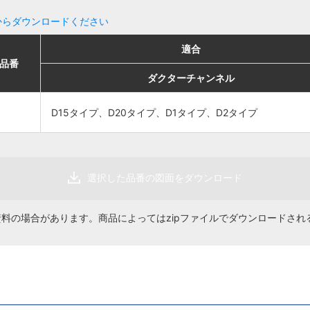
からダウンロードください
適合
適合
適合
適合
品番
品番
販売単位
販売単位
価格
価格
ダクターチャンネル
ダクターチャンネル
ダクターチャンネル
ダクターチャンネル
D15タイプ、D20タ
D15タイプ、D20タ
D15タイプ、D20タイプ、D1タイプ、D2タイプ
D15タイプ、D20タイプ、D1タイプ、D2タイプ
イプ、D1タイプ、
イプ、D1タイプ、
1対（2個組）
1対（2個組）
480円
480円
D2タイプ
D2タイプ
選択した品番の図面をダウンロード
資料の場合があります。商品によってはzipファイルでダウンロードされ