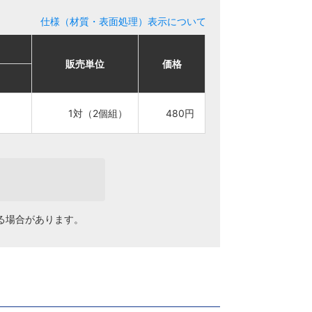
仕様（材質・表面処理）表示について
販売単位
販売単位
価格
価格
1対（2個組）
1対（2個組）
480円
480円
る場合があります。