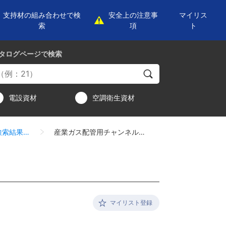
支持材の組み合わせで検
安全上の注意事
マイリス
索
項
ト
タログページ
で検索
電設資材
空調衛生資材
検索結果一覧
産業ガス配管用チャンネル支持金具
マイリスト登録