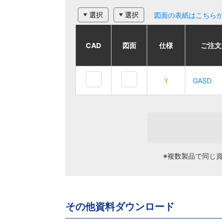
選択
選択
図面の表紙はこちら
CAD
CAD
CAD
CAD
図面
図面
図面
図面
仕様
仕様
仕様
仕様
ご注文品番
ご注文品番
ご注文
ご注文
Y
Y
GASD
GASD
Y
Y
GASD
GASD
※複数製品で同じ
その他資料ダウンロード