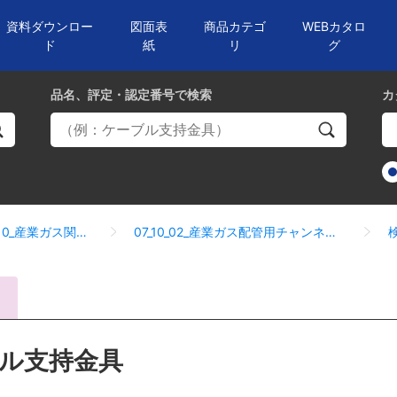
資料ダウンロー
図面表
商品カテゴ
WEBカタロ
ド
紙
リ
グ
品名、評定・認定番号
で検索
カ
07_10_産業ガス関連部材
07_10_02_産業ガス配管用チャンネル支持金具
ル支持金具