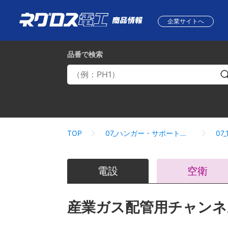
企業サイトへ
品番
で検索
TOP
07_ハンガー・サポートシステム
電設
空衛
産業ガス配管用チャンネ