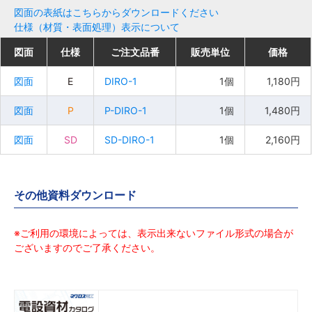
図面の表紙はこちらからダウンロードください
仕様（材質・表面処理）表示について
図面
図面
図面
図面
仕様
仕様
仕様
仕様
ご注文品番
ご注文品番
ご注文品番
ご注文品番
販売単位
販売単位
販売単位
販売単位
価格
価格
価格
価格
図面
図面
図面
図面
E
E
E
E
DIRO-1
DIRO-1
DIRO-1
DIRO-1
1個
1個
1個
1個
1,180円
1,180円
1,180円
1,180円
図面
図面
図面
図面
P
P
P
P
P-DIRO-1
P-DIRO-1
P-DIRO-1
P-DIRO-1
1個
1個
1個
1個
1,480円
1,480円
1,480円
1,480円
図面
図面
図面
図面
SD
SD
SD
SD
SD-DIRO-1
SD-DIRO-1
SD-DIRO-1
SD-DIRO-1
1個
1個
1個
1個
2,160円
2,160円
2,160円
2,160円
その他資料ダウンロード
※ご利用の環境によっては、表示出来ないファイル形式の場合が
ございますのでご了承ください。