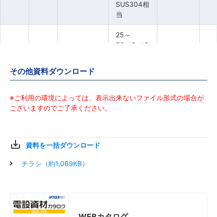
SUS304相
SUS304相
SUS304相
SUS304相
当
当
当
当
25～
25～
25～
25～
50×t2～t6
50×t2～t6
50×t2～t6
50×t2～t6
SS400相
SS400相
SS400相
SS400相
当
当
当
当
9P-B-9665
9P-B-9665
9P-B-9665
9P-B-9665
1個
1個
1個
1個
その他資料ダウンロード
25～
25～
25～
25～
50×t3～t4
50×t3～t4
50×t3～t4
50×t3～t4
SUS304相
SUS304相
SUS304相
SUS304相
※ご利用の環境によっては、表示出来ないファイル形式の場合が
当
当
当
当
ございますのでご了承ください。
資料を一括ダウンロード
チラシ（約1,069KB）
WEBカタログ