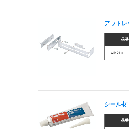
アウトレ
品番
MB210
シール材
品番