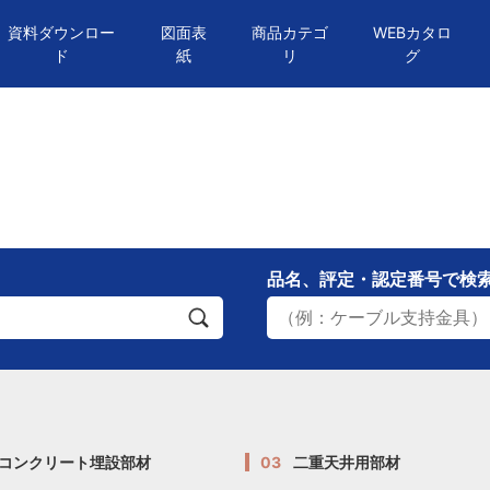
資料ダウンロー
図面表
商品カテゴ
WEBカタロ
ド
紙
リ
グ
品名、評定・認定番号
で検
コンクリート埋設部材
03
二重天井用部材