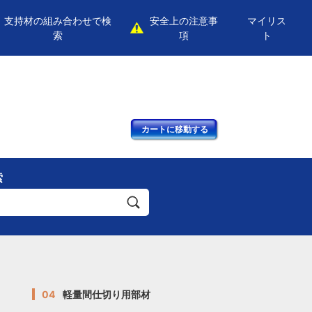
支持材の組み合わせで検
安全上の注意事
マイリス
索
項
ト
カートに移動する
索
04
軽量間仕切り用部材