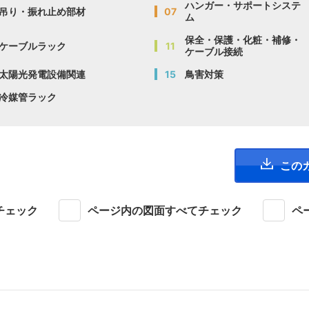
ハンガー・サポートシステ
吊り・振れ止め部材
07
ム
保全・保護・化粧・補修・
ケーブルラック
11
ケーブル接続
太陽光発電設備関連
15
鳥害対策
冷媒管ラック
この
チェック
ページ内の図面すべてチェック
ペ