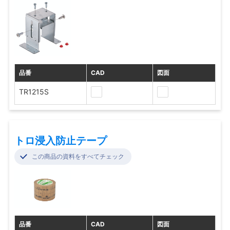
品番
CAD
図面
TR1215S
トロ浸入防止テープ
この商品の資料をすべてチェック
品番
CAD
図面