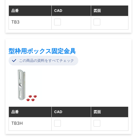
品番
CAD
図面
TB3
型枠用ボックス固定金具
この商品の資料をすべてチェック
品番
CAD
図面
TB3H