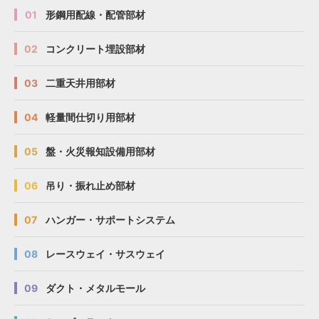
01
形鋼用配線・配管部材
02
コンクリート埋設部材
03
二重天井用部材
04
軽量間仕切り用部材
05
盤・火災報知設備用部材
06
吊り・振れ止め部材
07
ハンガー・サポートシステム
08
レースウェイ・サスウェイ
09
ダクト・メタルモール