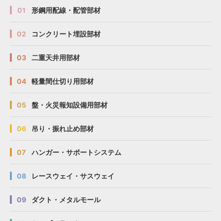
01
形鋼用配線・配管部材
02
コンクリート埋設部材
03
二重天井用部材
04
軽量間仕切り用部材
05
盤・火災報知設備用部材
06
吊り・振れ止め部材
07
ハンガー・サポートシステム
08
レースウェイ・サスウェイ
09
ダクト・メタルモール