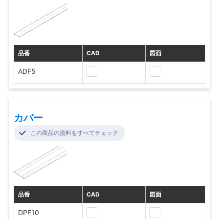
品番
CAD
図面
ADF5
カバー
この商品の資料をすべてチェック
品番
CAD
図面
DPF10