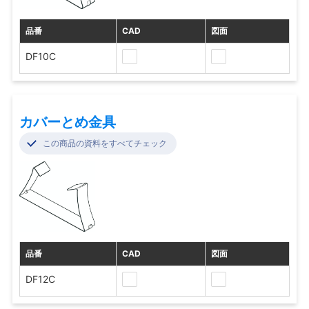
品番
CAD
図面
DF10C
カバーとめ金具
この商品の資料をすべてチェック
品番
CAD
図面
DF12C