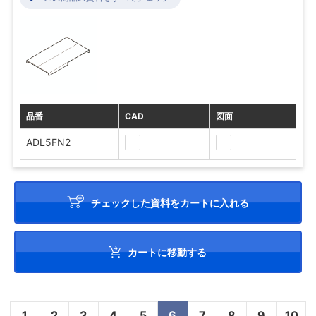
品番
CAD
図面
ADL5FN2
チェックした資料をカートに入れる
カートに移動する
1
2
3
4
5
6
7
8
9
10