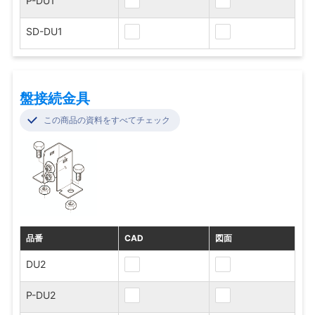
P-DU1
SD-DU1
盤接続金具
この商品の資料をすべてチェック
品番
CAD
図面
DU2
P-DU2