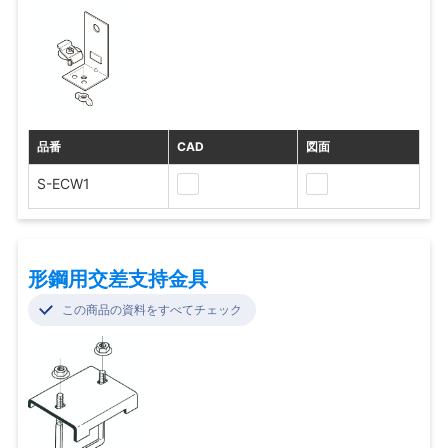
品番
CAD
図面
S-ECW1
形鋼用交差支持金具
この商品の資料をすべてチェック