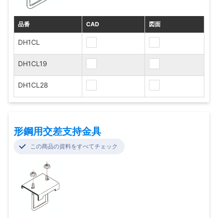
品番
CAD
図面
DH1CL
DH1CL19
DH1CL28
形鋼用交差支持金具
この商品の資料をすべてチェック