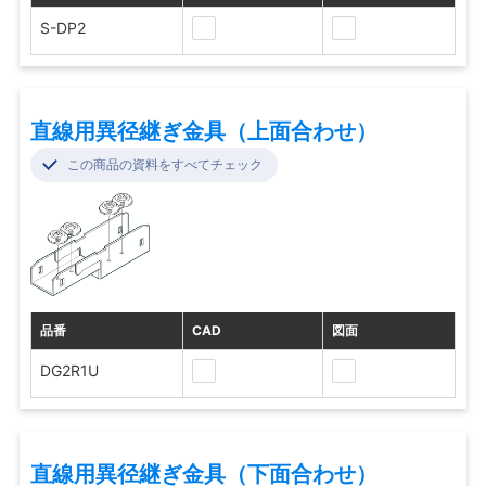
S-DP2
直線用異径継ぎ金具（上面合わせ）
この商品の資料をすべてチェック
品番
CAD
図面
DG2R1U
直線用異径継ぎ金具（下面合わせ）