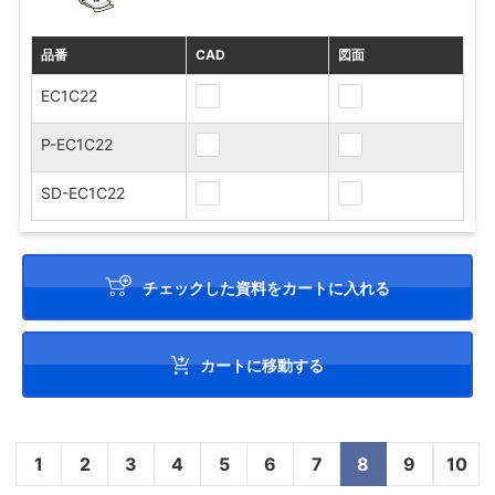
品番
CAD
図面
EC1C22
P-EC1C22
SD-EC1C22
チェックした資料をカートに入れる
カートに移動する
1
2
3
4
5
6
7
8
9
10