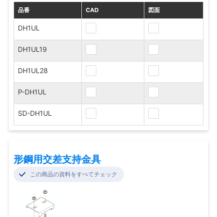
品番
CAD
図面
DH1UL
DH1UL19
DH1UL28
P-DH1UL
SD-DH1UL
形鋼用交差支持金具
この商品の資料をすべてチェック