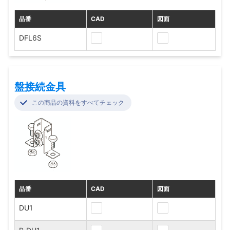
品番
CAD
図面
DFL6S
盤接続金具
この商品の資料をすべてチェック
品番
CAD
図面
DU1