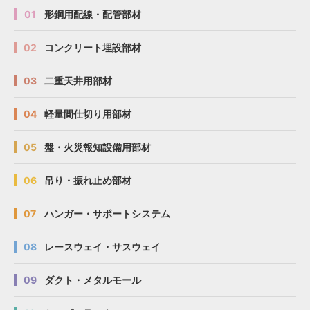
01
形鋼用配線・配管部材
02
コンクリート埋設部材
03
二重天井用部材
04
軽量間仕切り用部材
05
盤・火災報知設備用部材
06
吊り・振れ止め部材
07
ハンガー・サポートシステム
08
レースウェイ・サスウェイ
09
ダクト・メタルモール