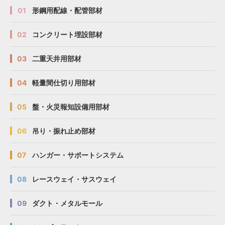
01
形鋼用配線・配管部材
02
コンクリート埋設部材
03
二重天井用部材
04
軽量間仕切り用部材
05
盤・火災報知設備用部材
06
吊り・振れ止め部材
07
ハンガー・サポートシステム
08
レースウェイ・サスウェイ
09
ダクト・メタルモール