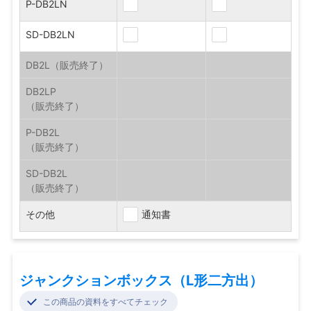
P-DB2LN
SD-DB2LN
DB2L
DB2LP
P-DB2L
SD-DB2L
その他
通知書
ジャンクションボックス（L形二方出）
この商品の資料をすべてチェック