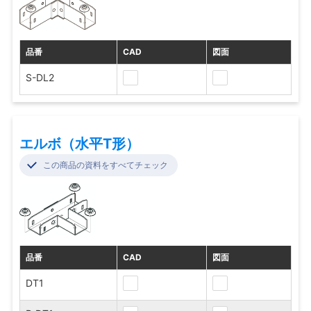
品番
CAD
図面
S-DL2
エルボ（水平T形）
この商品の資料をすべてチェック
品番
CAD
図面
DT1