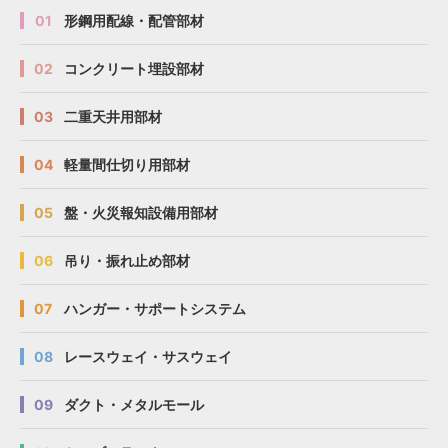
01
形鋼用配線・配管部材
02
コンクリート埋設部材
03
二重天井用部材
04
軽量間仕切り用部材
05
盤・火災報知設備用部材
06
吊り・振れ止め部材
07
ハンガー・サポートシステム
08
レースウェイ・サスウェイ
09
ダクト・メタルモール