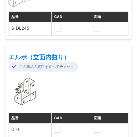
品番
CAD
図面
S-DL245
エルボ（立面内曲り）
この商品の資料をすべてチェック
品番
CAD
図面
DI-1