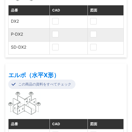
品番
CAD
図面
DX2
P-DX2
SD-DX2
エルボ（水平X形）
この商品の資料をすべてチェック
品番
CAD
図面